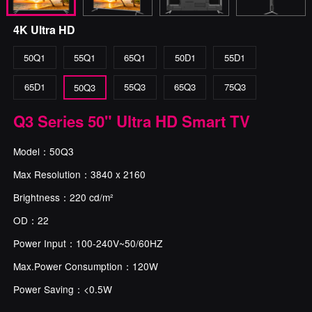
4K Ultra HD
50Q1
55Q1
65Q1
50D1
55D1
65D1
55Q3
65Q3
75Q3
50Q3
Q3 Series 50" Ultra HD Smart TV
Model：50Q3
Max Resolution：3840 x 2160
Brightness：220 cd/m²
OD：22
Power Input：100-240V~50/60HZ
Max.Power Consumption：120W
Power Saving：<0.5W