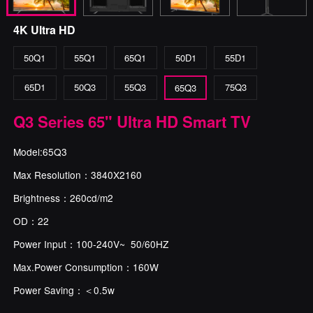
4K Ultra HD
50Q1
55Q1
65Q1
50D1
55D1
65D1
50Q3
55Q3
75Q3
65Q3
Q3 Series 65" Ultra HD Smart TV
Model:65Q3
Max Resolution：3840X2160
Brightness：260cd/m2
OD：22
Power Input：100-240V~ 50/60HZ
Max.Power Consumption：160W
Power Saving：＜0.5w